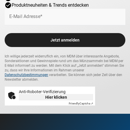
Produktneuheiten & Trends entdecken
E-Mail Adresse*
Jetzt anmelden
Ich willige jederzeit widerruflich ein, von MDM über interessante Angebote,
Sonderaktionen und Gewinnspiele rund um das Münzsammeln bei MDM per
E-Mail informiert zu werden. Mit dem Klick auf „Jetzt anmelden“ stimmen Sie
zu, dass wir Ihre Informationen im Rahmen unserer
Datenschutzbestimmungen
verarbeiten. Sie können sich jeder Zeit über den
Newsletter abmelden.
Anti-Roboter-Verifizierung
Hier klicken
Friendly
Captcha ⇗