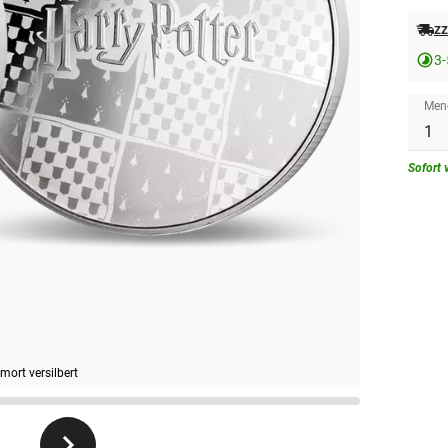
zz
3-
Men
Sofort 
mort versilbert