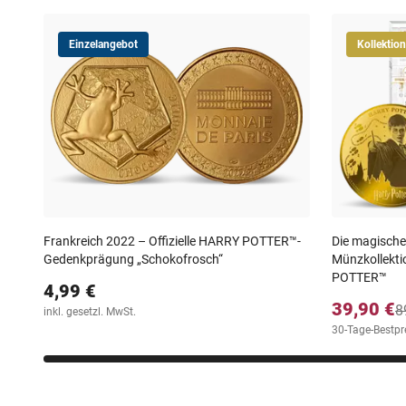
30 Tage Rückgaberecht ganz ohne Risiko!
Einzelangebot
Kollektion
Frankreich 2022 – Offizielle HARRY POTTER™-
Die magische
Gedenkprägung „Schokofrosch“
Münzkollekti
POTTER™
4,99 €
39,90 €
8
inkl. gesetzl. MwSt.
30-Tage-Bestpre