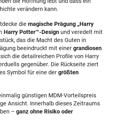
nden die Hoffnung lebt und dass ein
hichte verändern kann.
ntdecke die
magische Prägung „Harry
im
Harry Potter™-Design
und veredelt mit
stück, das die Macht des Guten in
ägung beeindruckt mit einer
grandiosen
sich die detailreichen Profile von Harry
rduells gegenüber. Die Rückseite ziert
kes Symbol für eine der
größten
 einmalig günstigen MDM-Vorteilspreis
ige Ansicht. Innerhalb dieses Zeitraums
eben –
ganz ohne Risiko oder