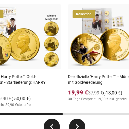
Kollektion
 Harry Potter™ Gold-
Die offizielle "Harry Potter"™ - Mün
on - Startlieferung: HARRY
mit Goldveredelung
19,99 €
37,99 €
(-18,00 €)
9,90 €
(-50,00 €)
30-Tage-Bestpreis: 19,99 €
inkl. gesetzl
is: 39,90 €
steuerfrei