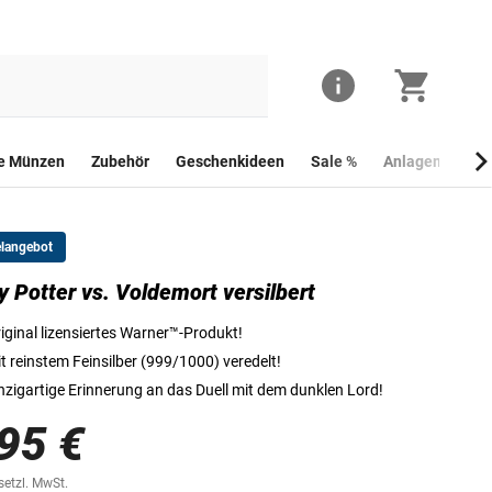
he Münzen
Zubehör
Geschenkideen
Sale %
Anlagemünzen
elangebot
y Potter vs. Voldemort versilbert
Vorderseite der Prägung "Harry Potter™ vs. Voldemort"
iginal lizensiertes Warner™-Produkt!
t reinstem Feinsilber (999/1000) veredelt!
nzigartige Erinnerung an das Duell mit dem dunklen Lord!
95 €
esetzl. MwSt.