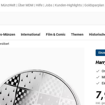
MünzWelt
Über MDM
Hilfe
Jobs
Kunden-Highlights
Goldsparplan
ro-Münzen
International
Film & Comic
Themen
Historisc
rsilbert
Einz
Harr
Or
Mi
Ei
7,
inkl. g