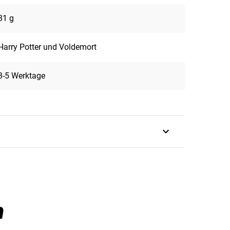
31 g
Harry Potter und Voldemort
3-5 Werktage
im Überblick:
-Potter™-Design!
n
rung!
 Zauberduell!