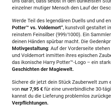
uns daran, dass selbst in den dunkelsten Stu
einzelner mutiger Mensch den Lauf der Gesc
Werde Teil des legendären Duells und und e
Potter™ vs. Voldemort“
, kunstvoll gestaltet 
reinstem Feinsilber (999/1000). Ein Sammler
deinen Händen spürbar macht. Die Gedenkpr
Motivgestaltung
: Auf der Vorderseite stehen 
und Voldemort inmitten ihres epischen Zaube
das ikonische Harry Potter™-Logo – ein star
Geschichten der Magiewelt.
Sichere dir jetzt dein Stück Zauberwelt zum
von
nur
7,95 €
für eine unverbindliche 30-täg
kannst du die Lieferung problemlos zurückg
Verpflichtungen.