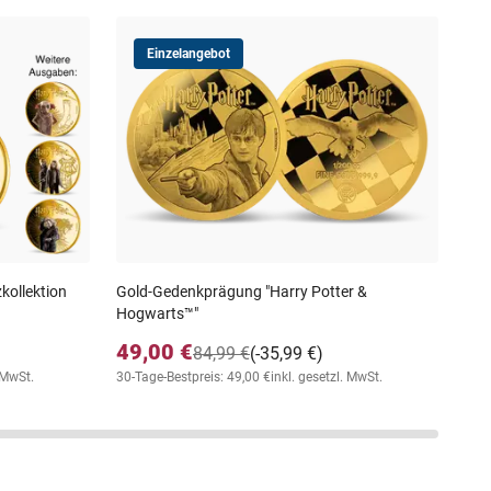
Einzelangebot
3er
Spi
19
30-T
zkollektion
Gold-Gedenkprägung "Harry Potter &
Hogwarts™"
49,00 €
84,99 €
(-35,99 €)
. MwSt.
30-Tage-Bestpreis: 49,00 €
inkl. gesetzl. MwSt.