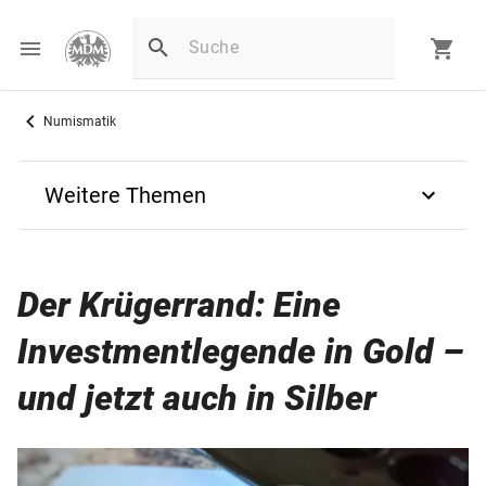
Numismatik
Weitere Themen
Zurück
Der Krügerrand: Eine
Anlagemünzen
Investmentlegende in Gold –
Gold-Anlagemünzen für Einsteiger
und jetzt auch in Silber
Silber-Anlagemünzen für Einsteiger
Krügerrand