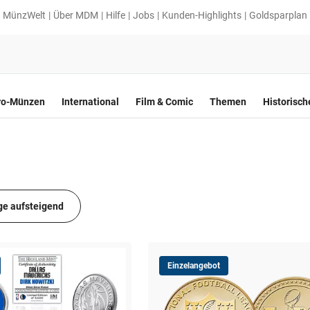
MünzWelt
Über MDM
Hilfe
Jobs
Kunden-Highlights
Goldsparplan
ro-Münzen
International
Film & Comic
Themen
Historisc
ge aufsteigend
Einzelangebot