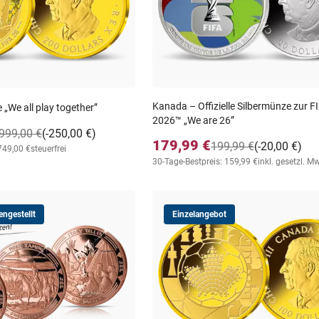
Kanada – Offizielle Silbermünze zur 
„We all play together”
2026™ „We are 26”
999,00 €
(-250,00 €)
179,99 €
199,99 €
(-20,00 €)
749,00 €
steuerfrei
30-Tage-Bestpreis: 159,99 €
inkl. gesetzl. M
ngestellt
Einzelangebot