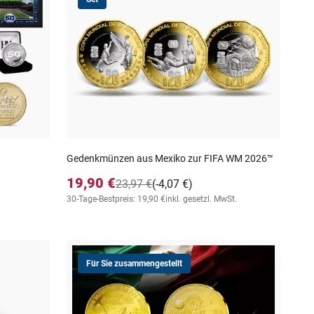
Gedenkmünzen aus Mexiko zur FIFA WM 2026™
19,90 €
23,97 €
(-4,07 €)
30-Tage-Bestpreis: 19,90 €
inkl. gesetzl. MwSt.
Für Sie zusammengestellt