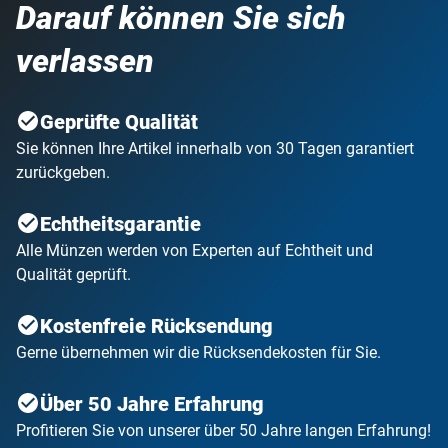
Jahr des Drachen 2024 für 30 Tage zur Ansicht. Innerhalb
Darauf können Sie sich
dieser Zeit können Sie sie garantiert zurückgeben. Mit Ihrer
Bestellung gehen Sie
keine weiteren Verpflichtungen
ein.
verlassen
Geprüfte Qualität
Sie können Ihre Artikel innerhalb von 30 Tagen garantiert
zurückgeben.
Echtheitsgarantie
Alle Münzen werden von Experten auf Echtheit und
Qualität geprüft.
Kostenfreie Rücksendung
Gerne übernehmen wir die Rücksendekosten für Sie.
Über 50 Jahre Erfahrung
Profitieren Sie von unserer über 50 Jahre langen Erfahrung!