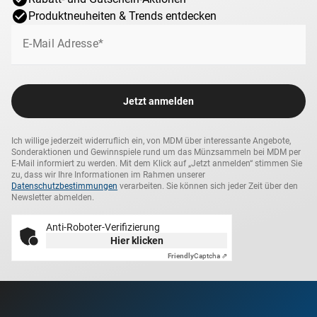
inklusive Zertifikat, das die Echtheit bestätigt und ihre
Produktneuheiten & Trends entdecken
hohen Qualitätsmerkmale garantiert. Zur repräsentativen
Aufbewahrung ist zudem ein hochwertiges Fenster-Etui im
E-Mail Adresse*
Lieferumfang enthalten. Die Lieferung erfolgt
mehrwertsteuerfrei
.
Seltenes Sammlerstück
Jetzt anmelden
Bitte beachten Sie: Dieses grandiose Münz-Highlight aus
Ich willige jederzeit widerruflich ein, von MDM über interessante Angebote,
reinstem Gold ist offizielles Zahlungsmittel im
Sonderaktionen und Gewinnspiele rund um das Münzsammeln bei MDM per
Ausgabeland und wurde äußerst streng limitiert auf
E-Mail informiert zu werden. Mit dem Klick auf „Jetzt anmelden“ stimmen Sie
zu, dass wir Ihre Informationen im Rahmen unserer
weltweit
nur 5.000 Exemplare
. Zögern Sie daher nicht zu
Datenschutzbestimmungen
verarbeiten. Sie können sich jeder Zeit über den
lange und sichern Sie sich diese Ausgabe mit
Newsletter abmelden.
Sammlerwert zu Ehren dieser faszinierenden Symbolfigur
am besten sofort! Mit einem schnellen Ausverkauf ist zu
Anti-Roboter-Verifizierung
Hier klicken
rechnen.
Friendly
Captcha ⇗
Risikofrei bestellen
Wir überreichen Ihnen Ihre seltene Gold-Gedenkmünze zum