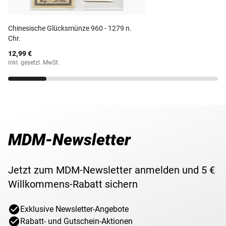
ableitete. Die einzige 1-Stüber-Münze des "Großen
Erhaltung
Kurfürsten" Friedrich Wilhelm wurde nur drei Jahre lang
geprägt.
Währung
1 Stüber
Chinesische Glücksmünze 960 - 1279 n.
Chr.
Maße
ca. 20,00 mm
12,99 €
inkl. gesetzl. MwSt.
Gewicht
1,5g
Lieferzeit
3-5 Werktage
MDM-Newsletter
Jetzt zum MDM-Newsletter anmelden und 5 €
Willkommens-Rabatt sichern
Exklusive Newsletter-Angebote
Rabatt- und Gutschein-Aktionen