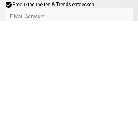
Produktneuheiten & Trends entdecken
E-Mail Adresse*
Jetzt anmelden
Ich willige jederzeit widerruflich ein, von MDM über interessante Angebote,
Sonderaktionen und Gewinnspiele rund um das Münzsammeln bei MDM per
E-Mail informiert zu werden. Mit dem Klick auf „Jetzt anmelden“ stimmen Sie
zu, dass wir Ihre Informationen im Rahmen unserer
Datenschutzbestimmungen
verarbeiten. Sie können sich jeder Zeit über den
Newsletter abmelden.
Anti-Roboter-Verifizierung
Hier klicken
Friendly
Captcha ⇗