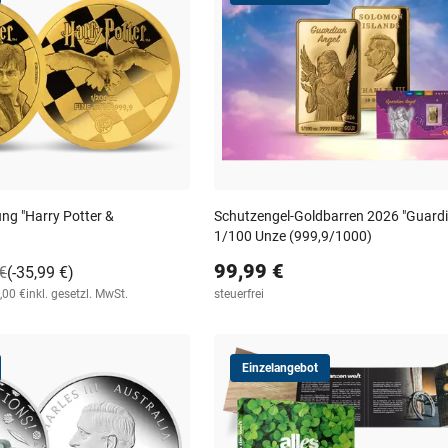
g "Harry Potter &
Schutzengel-Goldbarren 2026 "Guardia
1/100 Unze (999,9/1000)
99,99 €
€
(-35,99 €)
,00 €
inkl. gesetzl. MwSt.
steuerfrei
Einzelangebot