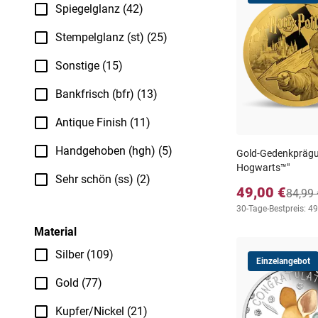
Spiegelglanz (42)
Stempelglanz (st) (25)
Sonstige (15)
Bankfrisch (bfr) (13)
Antique Finish (11)
Handgehoben (hgh) (5)
Gold-Gedenkprägun
Hogwarts™"
Sehr schön (ss) (2)
49,00 €
84,99 
30-Tage-Bestpreis: 49
Material
Silber (109)
Einzelangebot
Gold (77)
Kupfer/Nickel (21)