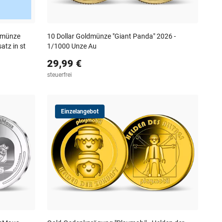
nkmünze
10 Dollar Goldmünze "Giant Panda" 2026 -
tz in st
1/1000 Unze Au
29,99 €
steuerfrei
Einzelangebot