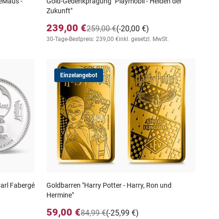
ieMaus -
Gold-Gedenkprägung "Playmobil - Helden der
Zukunft"
239,00 €
259,00 €
(-20,00 €)
30-Tage-Bestpreis: 239,00 €
inkl. gesetzl. MwSt.
Einzelangebot
arl Fabergé
Goldbarren "Harry Potter - Harry, Ron und
Hermine"
59,00 €
84,99 €
(-25,99 €)