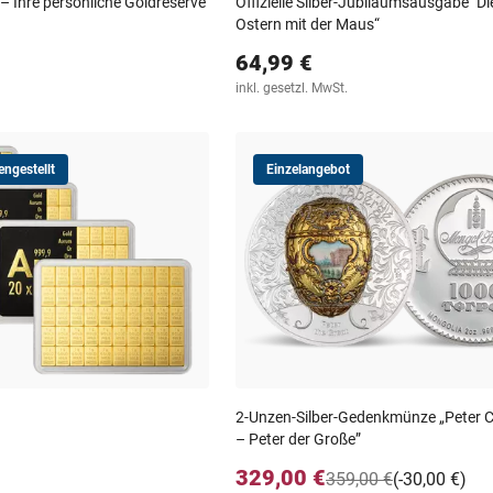
– Ihre persönliche Goldreserve
Offizielle Silber-Jubiläumsausgabe "D
Ostern mit der Maus“
64,99 €
inkl. gesetzl. MwSt.
ngestellt
Einzelangebot
2-Unzen-Silber-Gedenkmünze „Peter C
– Peter der Große”
329,00 €
359,00 €
(-30,00 €)