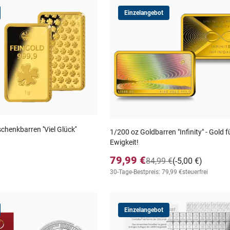
Einzelangebot
enkbarren ''Viel Glück''
1/200 oz Goldbarren "Infinity" - Gold f
Ewigkeit!
79,99 €
84,99 €
(-5,00 €)
30-Tage-Bestpreis: 79,99 €
steuerfrei
Einzelangebot