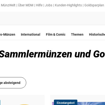
MünzWelt
Über MDM
Hilfe
Jobs
Kunden-Highlights
Goldsparplan
ro-Münzen
International
Film & Comic
Themen
Historisc
 Sammlermünzen und Go
ge absteigend
Einzelangebot