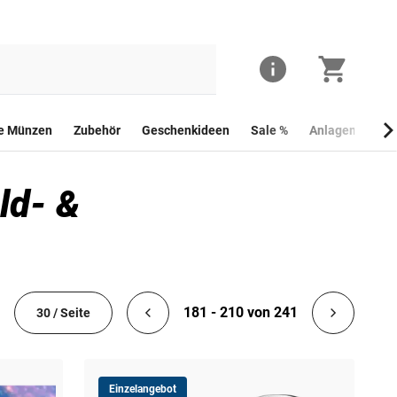
he Münzen
Zubehör
Geschenkideen
Sale %
Anlagemünzen
ld- &
181 - 210 von 241
30 / Seite
Einzelangebot