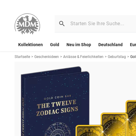
Kollektionen
Gold
Neu im Shop
Deutschland
Eu
Startseite
>
Geschenkideen
>
Anlässe & Feierlichkeiten
>
Geburtstag
>
Gol