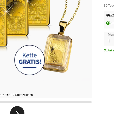
30-Tage
Ve
3-
Men
Sofort 
tz "Die 12 Sternzeichen"
7