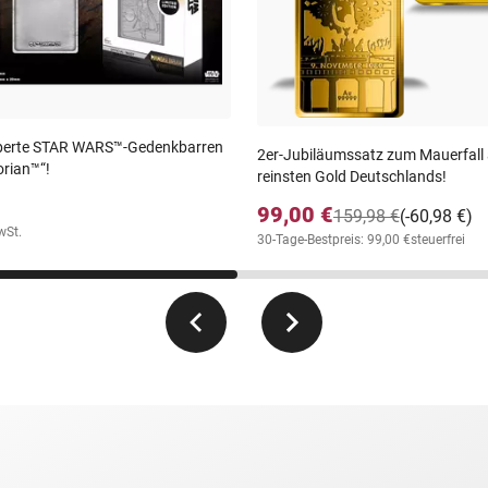
n/Scorpio",
/Sagittarius",
ck/Capricorn",
ilberte STAR WARS™-Gedenkbarren
2er-Jubiläumssatz zum Mauerfall
rian™“!
reinsten Gold Deutschlands!
rmann/Aquarius",
99,00 €
159,98 €
(-60,98 €)
wSt.
30-Tage-Bestpreis: 99,00 €
steuerfrei
Pisces",
Aries",
aurus",
/Gemini",
Cancer".