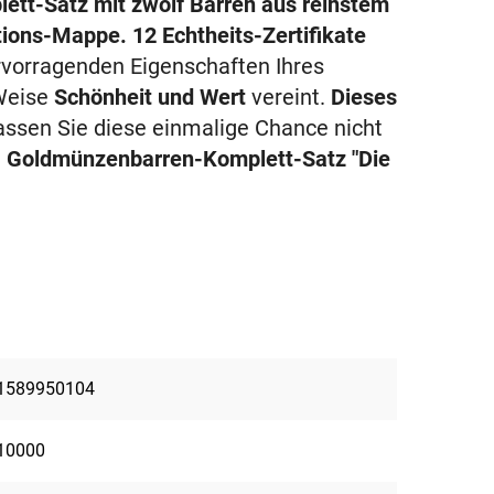
ett-Satz mit zwölf Barren aus reinstem
ions-Mappe. 12 Echtheits-Zertifikate
rvorragenden Eigenschaften Ihres
 Weise
Schönheit und Wert
vereint.
Dieses
ssen Sie diese einmalige Chance nicht
n
Goldmünzenbarren-Komplett-Satz "Die
1589950104
10000