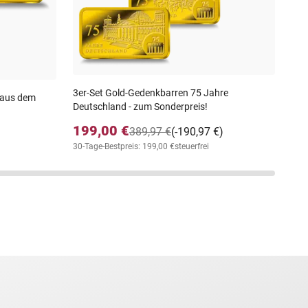
30-T
3er-Set Gold-Gedenkbarren 75 Jahre
 aus dem
Deutschland - zum Sonderpreis!
199,00 €
389,97 €
(-190,97 €)
30-Tage-Bestpreis: 199,00 €
steuerfrei