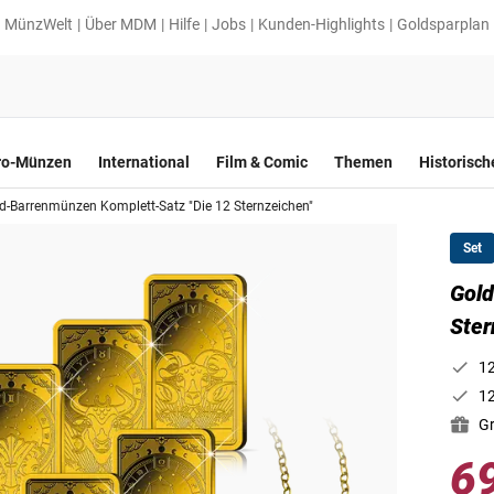
MünzWelt
Über MDM
Hilfe
Jobs
Kunden-Highlights
Goldsparplan
ro-Münzen
International
Film & Comic
Themen
Historisc
d-Barrenmünzen Komplett-Satz "Die 12 Sternzeichen"
Set
Gold
Ster
12
12
Gr
6