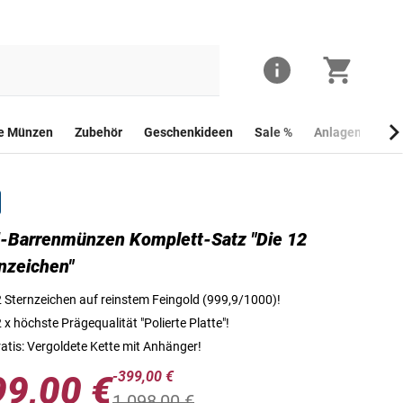
he Münzen
Zubehör
Geschenkideen
Sale %
Anlagemünzen
-Barrenmünzen Komplett-Satz "Die 12
Die Sternzeichen-Gold-Barrenmünze "Löwe/Leo"
nzeichen"
 Sternzeichen auf reinstem Feingold (999,9/1000)!
 x höchste Prägequalität "Polierte Platte"!
atis: Vergoldete Kette mit Anhänger!
-399,00 €
99,00 €
1.098,00 €