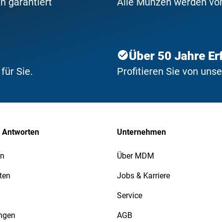
n garantiert
Alle Münzen werden von 
Über 50 Jahre Er
ür Sie.
Profitieren Sie von uns
 Antworten
Unternehmen
en
Über MDM
ten
Jobs & Karriere
Service
ngen
AGB