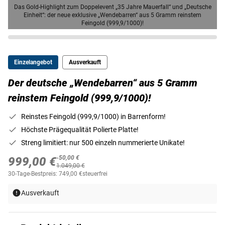
Das Gold-Highlight zum Doppelevent „35 Jahre Mauerfall“ und „Deutsche
Einheit“: der neue exklusive „Wendebarren“ aus 5 Gramm reinstem
Feingold (999,9/1000)!
Einzelangebot
Ausverkauft
Der deutsche „Wendebarren“ aus 5 Gramm
reinstem Feingold (999,9/1000)!
Reinstes Feingold (999,9/1000) in Barrenform!
Höchste Prägequalität Polierte Platte!
Streng limitiert: nur 500 einzeln nummerierte Unikate!
-50,00 €
999,00 €
1.049,00 €
30-Tage-Bestpreis: 749,00 €
steuerfrei
Ausverkauft