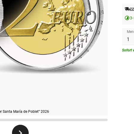
zz
3-
Men
Sofort 
r Santa María de Poblet“ 2026