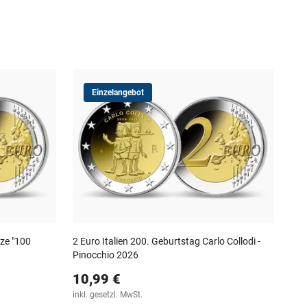
Einzelangebot
Slo
Geb
10
inkl
ze "100
2 Euro Italien 200. Geburtstag Carlo Collodi -
Pinocchio 2026
10,99 €
inkl. gesetzl. MwSt.