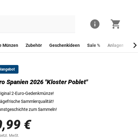
he Münzen
Zubehör
Geschenkideen
Sale %
Anlagemünzen
elangebot
ro Spanien 2026 "Kloster Poblet"
Die Vorderseite der 2-Euro-Münze 2026 „Spanien – Kloster Santa Marí
iginal 2-Euro-Gedenkmünze!
ägefrische Sammlerqualität!
unstgeschichte zum Sammeln!
0,99 €
esetzl. MwSt.