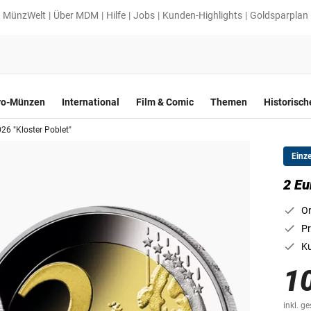
MünzWelt
Über MDM
Hilfe
Jobs
Kunden-Highlights
Goldsparplan
ro-Münzen
International
Film & Comic
Themen
Historisc
26 "Kloster Poblet"
Einz
2 Eu
Or
Pr
K
1
inkl. g