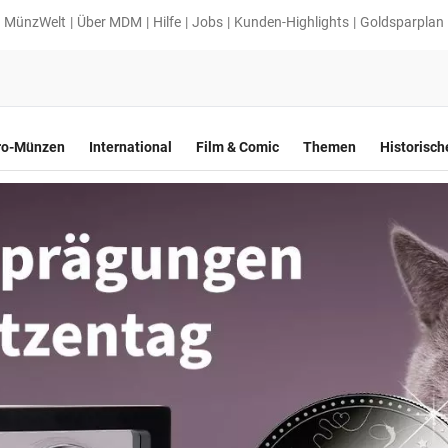
MünzWelt
Über MDM
Hilfe
Jobs
Kunden-Highlights
Goldsparplan
ro-Münzen
International
Film & Comic
Themen
Historisc