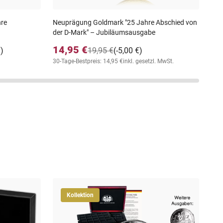
hre
Neuprägung Goldmark "25 Jahre Abschied von
Off
der D-Mark" – Jubiläumsausgabe
20
14,95 €
64
€)
19,95 €
(-5,00 €)
30-Tage-Bestpreis: 14,95 €
inkl. gesetzl. MwSt.
30-T
Kollektion
Num
Sil