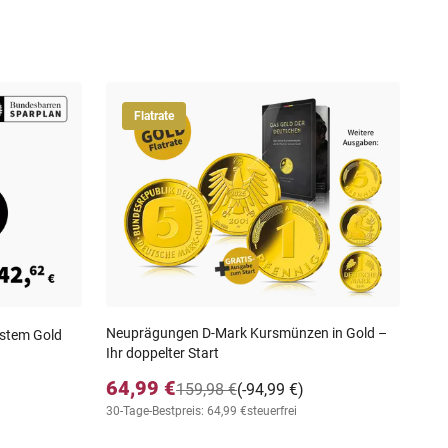
Flatrate
Neuprägungen D-Mark Kursmünzen in Gold –
Das
nstem Gold
Ihr doppelter Start
"10
Ges
64,99 €
159,98 €
(-94,99 €)
39
30-Tage-Bestpreis: 64,99 €
steuerfrei
30-T