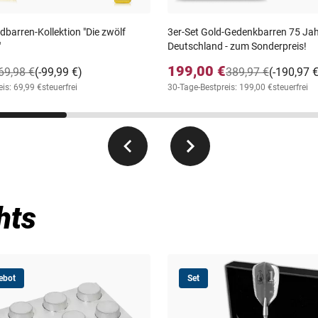
ldbarren-Kollektion "Die zwölf
3er-Set Gold-Gedenkbarren 75 Ja
"
Deutschland - zum Sonderpreis!
199,00 €
69,98 €
(-99,99 €)
389,97 €
(-190,97 
is: 69,99 €
steuerfrei
30-Tage-Bestpreis: 199,00 €
steuerfrei
hts
ebot
Set