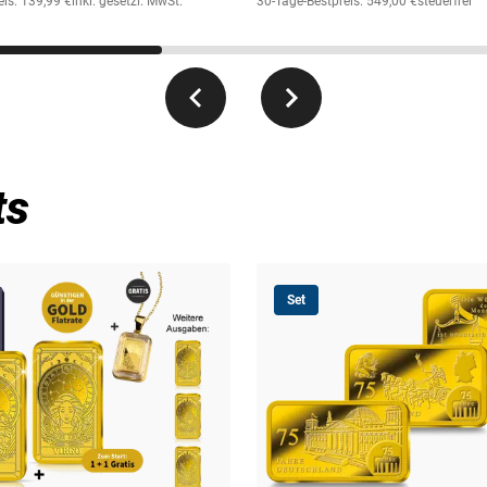
eis: 139,99 €
inkl. gesetzl. MwSt.
30-Tage-Bestpreis: 549,00 €
steuerfrei
ts
Set