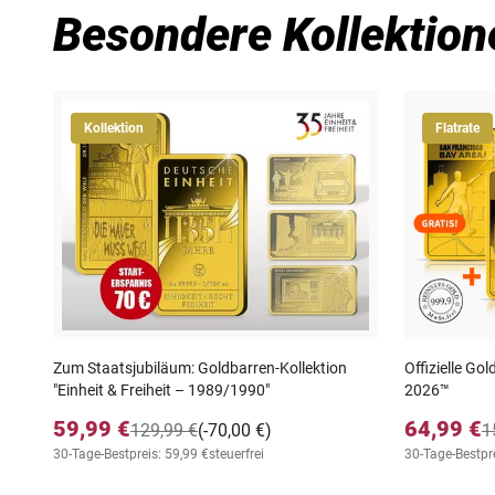
Besondere Kollektion
Kollektion
Flatrate
Zum Staatsjubiläum: Goldbarren-Kollektion
Offizielle G
"Einheit & Freiheit – 1989/1990"
2026™
59,99 €
64,99 €
129,99 €
(-70,00 €)
1
30-Tage-Bestpreis: 59,99 €
steuerfrei
30-Tage-Bestpre