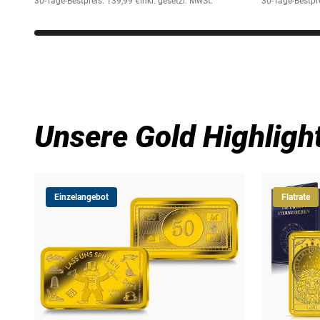
30-Tage-Bestpreis: 139,99 €
inkl. gesetzl. MwSt.
30-Tage-Bestpr
Unsere Gold Highligh
Einzelangebot
Flatrate