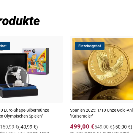
rodukte
ebot
Einzelangebot
10 Euro-Shape-Silbermünze
Spanien 2025: 1/10 Unze Gold-A
den Olympischen Spielen"
"Kaiseradler"
499,00 €
159,99 €
(-40,99 €)
549,00 €
(-50,00 €)