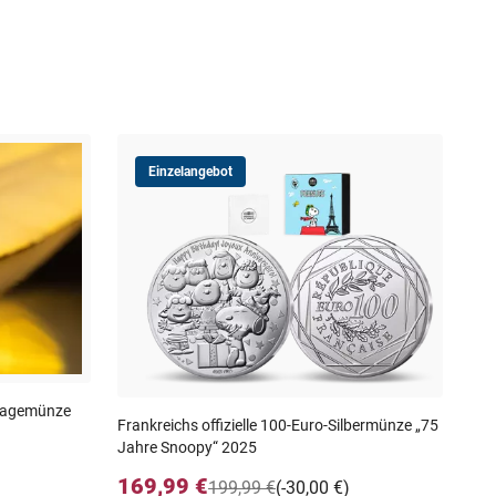
Einzelangebot
Min
rot
39
inkl
nlagemünze
Frankreichs offizielle 100-Euro-Silbermünze „75
Jahre Snoopy“ 2025
169,99 €
199,99 €
(-30,00 €)