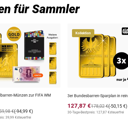
en für Sammler
Kollektion
oldbarren-Münzen zur FIFA WM
3er Bundesbarren-Sparplan in rei
127,87 €
178,02 €
(-50,15 €)
59,98 €
(-94,99 €)
30-Tage-Bestpreis: 127,87 €
steuerfrei
is: 39,99 €
steuerfrei