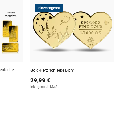
Einzelangebot
Deutsche
Bes
Gold-Herz "Ich liebe Dich"
Gol
29,99 €
64
inkl. gesetzl. MwSt.
30-T