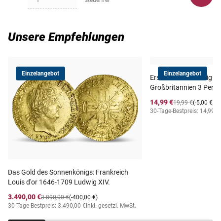
1 Pfund | 1 Rand | 2
Stücke zu 1 und 2 Rand.
Vorderseite: Jan van Riebeeck
steuerfrei
Nennwert
Rand
Rückseite: Südafrikanischer Springbock, Wert und Jahr
2 Rand
Maße
22 mm | 19 mm | 22 mm
Unsere Empfehlungen
Südafrika, 1961-1983, Gold (917/1000), 7,99 g, ø 22 mm,
vz/st
Gewicht
7,9 g | 3,9 g | 7,9 g
Vorderseite: Jan van Riebeeck
Einzelangebot
Einzelangebot
Erste Windsor-König in S
Rückseite: Südafrikanischer Springbock, Wert und Jahr
Großbritannien 3 Pence
14,99 €
19,99 €
(-5,00 €)
30-Tage-Bestpreis: 14,99 €
Das Gold des Sonnenkönigs: Frankreich
Louis d'or 1646-1709 Ludwig XIV.
3.490,00 €
3.890,00 €
(-400,00 €)
30-Tage-Bestpreis: 3.490,00 €
inkl. gesetzl. MwSt.