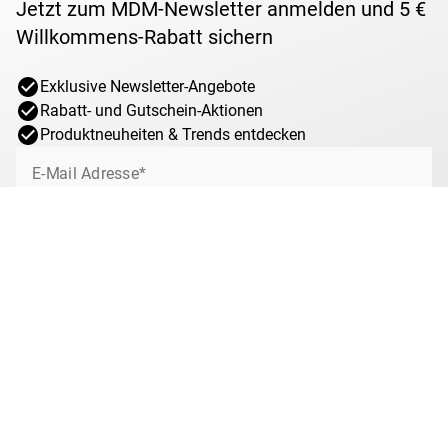
Jetzt zum MDM-Newsletter anmelden und 5 €
Willkommens-Rabatt sichern
Exklusive Newsletter-Angebote
Rabatt- und Gutschein-Aktionen
Produktneuheiten & Trends entdecken
E-Mail Adresse*
Jetzt anmelden
Ich willige jederzeit widerruflich ein, von MDM über interessante Angebote,
Sonderaktionen und Gewinnspiele rund um das Münzsammeln bei MDM per
E-Mail informiert zu werden. Mit dem Klick auf „Jetzt anmelden“ stimmen Sie
zu, dass wir Ihre Informationen im Rahmen unserer
Datenschutzbestimmungen
verarbeiten. Sie können sich jeder Zeit über den
Newsletter abmelden.
Anti-Roboter-Verifizierung