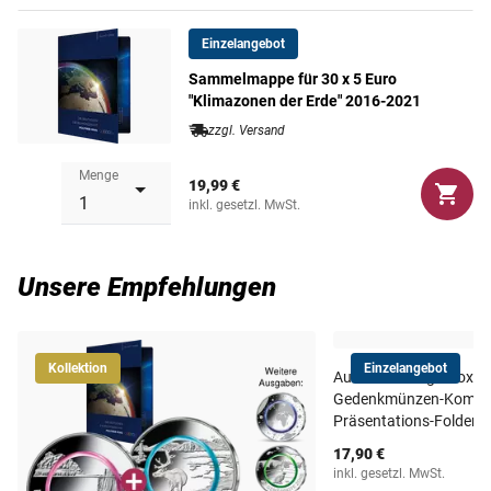
verausgabt werden oder für sechs 5-Euro-Gedenkmünzen,
je eine aus jedem Jahr.
Einzelangebot
Sammelmappe für 30 x 5 Euro
Beide Sammelalben sind exklusiv nur bei MDM erhältlich!
"Klimazonen der Erde" 2016-2021
zzgl. Versand
Menge
19,99 €
inkl. gesetzl. MwSt.
Unsere Empfehlungen
Kollektion
Einzelangebot
Aufbewahrungs-Box für
Gedenkmünzen-Komple
Präsentations-Folder
17,90 €
inkl. gesetzl. MwSt.