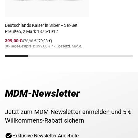
Prägequalität /
als Mensch in Erinnerung geblieben ist.
schön – sehr schön
Erhaltung
Der
echte 1/3 Silber-Taler
zeigt das Portrait des Königs.
Nennwert
1/3 Taler
Ein solches
weit über 200 Jahre altes Original
taucht
Deutschlands Kaiser in Silber − 3er-Set
Preußen, 2 Mark 1876-1912
heute nur noch
sehr selten
auf. Schnell sichern!
Maße
ca. 30 mm
399,00 €
478,98 €
(-79,98 €)
30-Tage-Bestpreis: 399,00 €
inkl. gesetzl. MwSt.
Gewicht
ca. 8 g
Friedrich der Große von
Motiv
Preußen
MDM-Newsletter
Lieferzeit
3-5 Werktage
Jetzt zum MDM-Newsletter anmelden und 5 €
Willkommens-Rabatt sichern
Exklusive Newsletter-Angebote