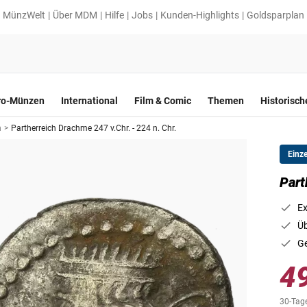
MünzWelt
Über MDM
Hilfe
Jobs
Kunden-Highlights
Goldsparplan
ro-Münzen
International
Film & Comic
Themen
Historisc
n
>
Partherreich Drachme 247 v.Chr. - 224 n. Chr.
Einz
Die Vordersei
Part
Ex
Üb
Ge
4
30-Tage