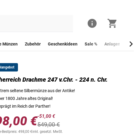
he Münzen
Zubehör
Geschenkideen
Sale %
Anlagemünzen
elangebot
te der Drachme aus dem Partherreich. Jede Münze ist ein von Hand geschlagenes Un
herreich Drachme 247 v.Chr. - 224 n. Chr.
von der gezeigten abweichen.
trem seltene Silbermünze aus der Antike!
er 1800 Jahre altes Original!
prägt im Reich der Parther!
-51,00 €
98,00 €
549,00 €
-Bestpreis: 498,00 €
inkl. gesetzl. MwSt.