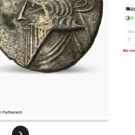
Ve
3-
Men
Nur noc
 Partherreich