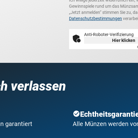
Gewinnspiele rund um das Münzsamme
„Jetzt anmelden“ stimmen Sie zu, d
Datenschutzbestimmungen
verarbei
Anti-Roboter-Verifizierung
Hier klicken
ch verlassen
Echtheitsgaranti
n garantiert
Alle Münzen werden von 