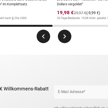
" im Komplettsatz
Dollars vergoldet"
19,98 €
29,97 €
(-9,99 €)
uert nach § 25a UStG
30-Tage-Bestpreis: 19,98 €
inkl. gesetzl
 € Willkommens-Rabatt
E-Mail Adresse*
Ich willige jederzeit widerruflich e