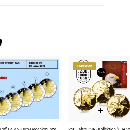
 zu Ihrer Münze!
sicheren Aufbewahrung und stilvollen
n
wir Ihnen die von Experten überprüfte
Kollektion
apsel
zum Schutz vor äußeren
 offizielle 2-Euro-Gedenkmünze
250 Jahre USA - Kollektion "USA S