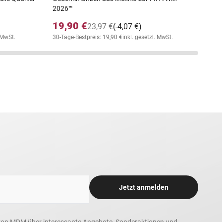
2026™
19,90 €
23,97 €
(-4,07 €)
. MwSt.
30-Tage-Bestpreis: 19,90 €
inkl. gesetzl. MwSt.
Jetzt anmelden
in, von MDM über interessante Angebote, Sonderaktionen und