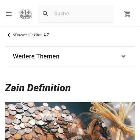
Münzwelt Lexikon A-Z
Weitere Themen
Zurück
Zain Definition
Z
Zain
Zeichen „LL“ auf Euro-Münzen
Zn=Zink