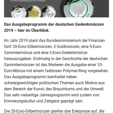
2024
2023
Das Ausgabeprogramm der deutschen Gedenkmünzen
2019 – hier im Überblick.
2022
Im Jahr 2019 plant das Bundesministerium der Finanzen
fünf 20-Euro-Silbermünzen, 3 Goldmünzen, eine 5-Euro-
2021
Sammlermünze und eine 2-Euro-Gedenkmünze
herauszugeben. Erstmalig in der Geschichte der deutschen
2020
Sammlermünzen ist des Weiteren die Ausgabe einer 10-
Euro-Münze mit einem farblosen Polymer-Ring vorgesehen.
2019
Das Ausgabeprogramm beinhaltet neben
schwergewichtigen politischen Themen auch Motive aus
2018
dem Bereich der Kunst, des Brauchtums und der Umwelt.
Das sehr vielseitige Jahresprogramm wird zudem von
2017
Erinnerungskultur und Zeitgeist geprägt sein.
2016
Die 20-Euro-Silbermünzen greifen drei Ereignisse auf, die