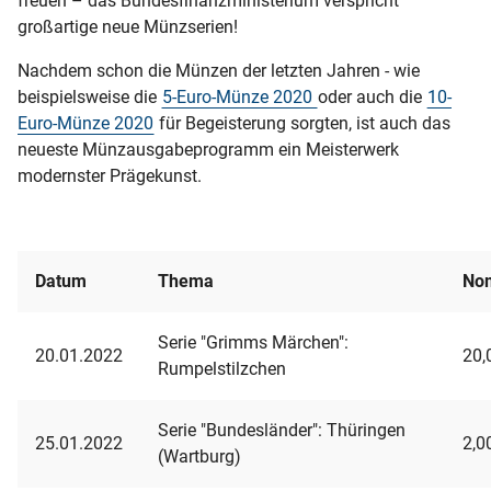
freuen – das Bundesfinanzministerium verspricht
großartige neue Münzserien!
2024
Nachdem schon die Münzen der letzten Jahren - wie
beispielsweise die
5-Euro-Münze 2020
oder auch die
10-
2023
Euro-Münze 2020
für Begeisterung sorgten, ist auch das
neueste Münzausgabeprogramm ein Meisterwerk
2022
modernster Prägekunst.
2021
2020
Datum
Thema
No
2019
Serie "Grimms Märchen":
20.01.2022
20,
Rumpelstilzchen
2018
2017
Serie "Bundesländer": Thüringen
25.01.2022
2,0
(Wartburg)
2016