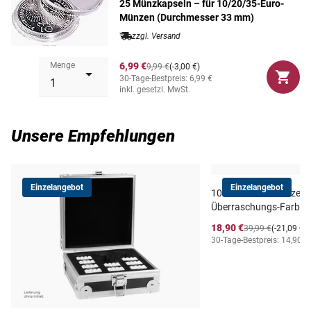
25 Münzkapseln – für 10/20/35-Euro-
Packungsinhalt: 25 Stück
✔
Münzen (Durchmesser 33 mm)
zzgl. Versand
Menge
6,99 €
9,99 €
(-3,00 €)
30-Tage-Bestpreis: 6,99 €
inkl. gesetzl. MwSt.
Unsere Empfehlungen
Einzelangebot
Einzelangebot
10-Euro-Silbermünze au
Überraschungs-Farbmo
18,90 €
39,99 €
(-21,09 €)
30-Tage-Bestpreis: 14,90 €