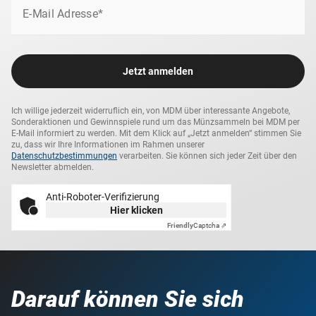
E-Mail Adresse*
Jetzt anmelden
Ich willige jederzeit widerruflich ein, von MDM über interessante Angebote,
Sonderaktionen und Gewinnspiele rund um das Münzsammeln bei MDM per
E-Mail informiert zu werden. Mit dem Klick auf „Jetzt anmelden“ stimmen Sie
zu, dass wir Ihre Informationen im Rahmen unserer
Datenschutzbestimmungen
verarbeiten. Sie können sich jeder Zeit über den
Newsletter abmelden.
Anti-Roboter-Verifizierung
Hier klicken
Friendly
Captcha ⇗
Darauf können Sie sich