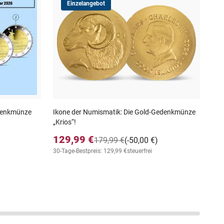
Einzelangebot
Num
Sil
14
30-T
edenkmünze
Ikone der Numismatik: Die Gold-Gedenkmünze
„Krios“!
129,99 €
179,99 €
(-50,00 €)
30-Tage-Bestpreis: 129,99 €
steuerfrei