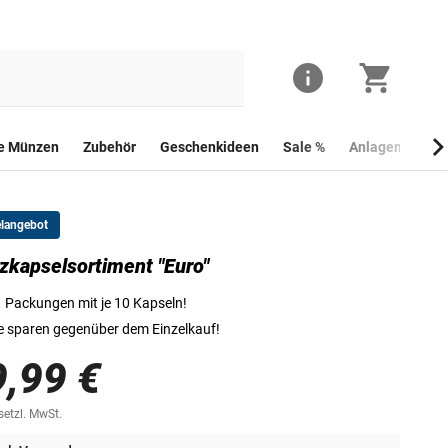
he Münzen
Zubehör
Geschenkideen
Sale %
Anlagemünzen
elangebot
kapselsortiment "Euro"
Das Münzkapselsortiment "Euro"
 Packungen mit je 10 Kapseln!
e sparen gegenüber dem Einzelkauf!
9,99 €
esetzl. MwSt.