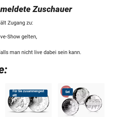
gemeldete Zuschauer
ält Zugang zu:
ive-Show gelten,
alls man nicht live dabei sein kann.
e:
Für Sie zusammengest
Set
Deu
ellt
Kla
Ged
Ste