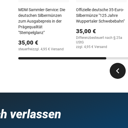
MDM Sammler-Service: Die
Offizielle deutsche 35-Euro-
deutschen Silbermünzen
Silbermünze "125 Jahre
zum Ausgabepreis in der
Wuppertaler Schwebebahn"
Prägequalität
35,00 €
"Stempelglanz"
Differenzbesteuert nach § 25a
35,00 €
UStG
zzgl. 4,95 € Versand
steuerfrei
zzgl. 4,95 € Versand
ch verlassen