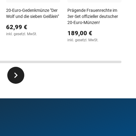
49
71,
20-Euro-Gedenkmünze "Der
Prägende Frauenrechte im
Wolf und die sieben Geißlein"
3er‑Set offizieller deutscher
30-T
inkl
20‑Euro‑Münzen!
62,99 €
189,00 €
inkl. gesetzl. MwSt.
inkl. gesetzl. MwSt.