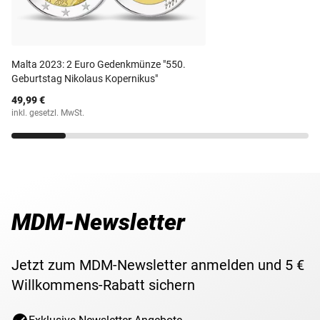
halten zu können.
attraktives Wertsteigerungs-Potenzial.
Dies macht sie
Währung
20 Franken
nicht nur für Sammler, sondern auch für Anleger
hochinteressant.
Maße
21 mm
Malta 2023: 2 Euro Gedenkmünze "550.
Geburtstag Nikolaus Kopernikus"
Gewicht
6,45 g
49,99 €
inkl. gesetzl. MwSt.
Lieferzeit
3-4 Wochen
MDM-Newsletter
Jetzt zum MDM-Newsletter anmelden und 5 €
Willkommens-Rabatt sichern