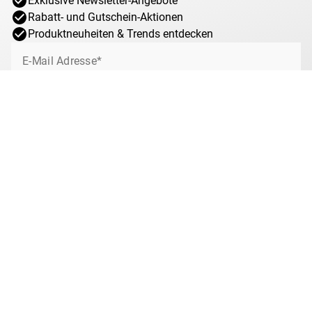
Exklusive Newsletter-Angebote
Rabatt- und Gutschein-Aktionen
Produktneuheiten & Trends entdecken
E-Mail Adresse*
Jetzt anmelden
Ich willige jederzeit widerruflich ein, von MDM über interessante Angebote,
Sonderaktionen und Gewinnspiele rund um das Münzsammeln bei MDM per
E-Mail informiert zu werden. Mit dem Klick auf „Jetzt anmelden“ stimmen Sie
zu, dass wir Ihre Informationen im Rahmen unserer
Datenschutzbestimmungen
verarbeiten. Sie können sich jeder Zeit über den
Newsletter abmelden.
Anti-Roboter-Verifizierung
Hier klicken
Friendly
Captcha ⇗