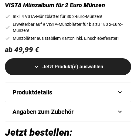
VISTA Münzalbum für 2 Euro Münzen
Inkl. 4 VSTA-Münzblätter für 80 2-Euro-Münzen!
Erweiterbar auf 9 VISTA-Münzblätter für bis zu 180 2-Euro-
Münzen!
Münzblätter aus stabilem Karton inkl. Einschiebefenster!
ab 49,99 €
Jetzt Produkt(e) auswählen
Produktdetails
Münz-Album für 2 Euro Münzen
Angaben zum Zubehör
Das Album zur komfortablen Aufbewahrung von 2-Euro-
G_1150180107_107720
Münzen beinhaltet 4 VISTA-Münzblätter für insgesamt 80
Jetzt bestellen:
Art.-Nr.
179
2-Euro-Münzen, die aus stabilem Karton gefertigt sind und