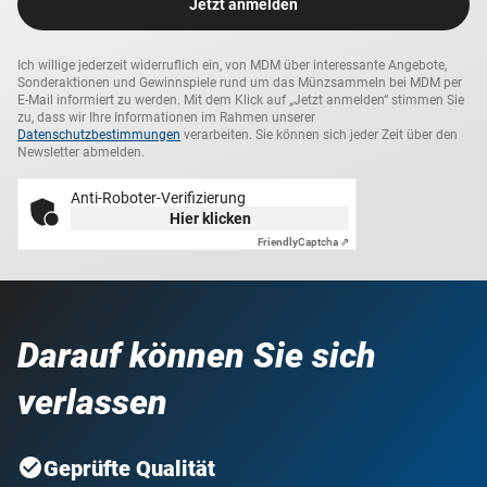
Jetzt anmelden
Ich willige jederzeit widerruflich ein, von MDM über interessante Angebote,
Sonderaktionen und Gewinnspiele rund um das Münzsammeln bei MDM per
E-Mail informiert zu werden. Mit dem Klick auf „Jetzt anmelden“ stimmen Sie
zu, dass wir Ihre Informationen im Rahmen unserer
Datenschutzbestimmungen
verarbeiten. Sie können sich jeder Zeit über den
Newsletter abmelden.
Anti-Roboter-Verifizierung
Hier klicken
Friendly
Captcha ⇗
Darauf können Sie sich
verlassen
Geprüfte Qualität