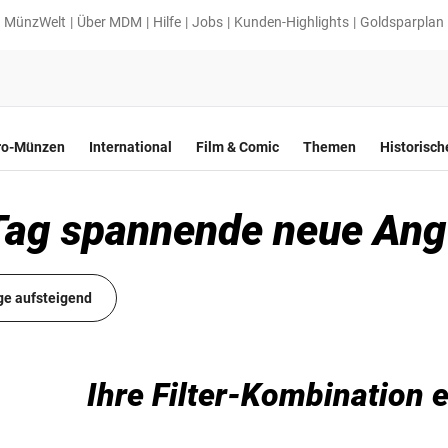
MünzWelt
Über MDM
Hilfe
Jobs
Kunden-Highlights
Goldsparplan
ro-Münzen
International
Film & Comic
Themen
Historisc
 Tag spannende neue An
ge aufsteigend
Ihre Filter-Kombination e