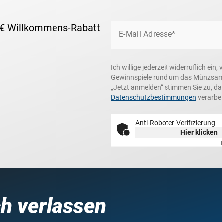
 € Willkommens-Rabatt
E-Mail Adresse*
Ich willige jederzeit widerruflich e
Gewinnspiele rund um das Münzsamme
„Jetzt anmelden“ stimmen Sie zu, d
Datenschutzbestimmungen
verarbei
Anti-Roboter-Verifizierung
Hier klicken
ch verlassen