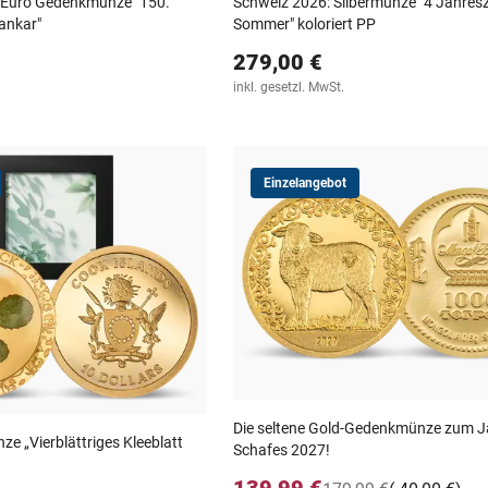
2 Euro Gedenkmünze "150.
Schweiz 2026: Silbermünze "4 Jahresz
ankar"
Sommer" koloriert PP
279,00 €
inkl. gesetzl. MwSt.
Einzelangebot
Die seltene Gold-Gedenkmünze zum J
 „Vierblättriges Kleeblatt
Schafes 2027!
139,99 €