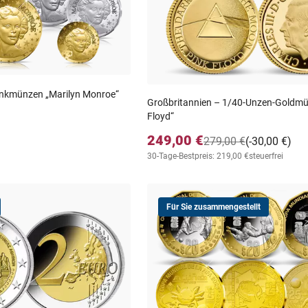
enkmünzen „Marilyn Monroe“
Großbritannien – 1/40-Unzen-Goldmü
Floyd“
249,00 €
279,00 €
(-30,00 €)
30-Tage-Bestpreis: 219,00 €
steuerfrei
Für Sie zusammengestellt