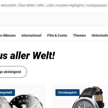
MünzWelt
Über MDM
Hilfe
Jobs
Kunden-Highlights
Goldsparplan
ro-Münzen
International
Film & Comic
Themen
Historisc
 aller Welt!
ge absteigend
ngestellt
Einzelangebot