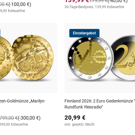
179,99 €
(-40,00 €)
00 €
(-100,00 €)
30-Tage-Bestpreis: 139,99 €
steuerfrei
49,00 €
steuerfrei
Einzelangebot
zen-Goldmünze „Marilyn
Finnland 2026: 2 Euro Gedenkmünze 
Rundfunk Yleisradio"
20,99 €
799,00 €
(-300,00 €)
499,00 €
steuerfrei
inkl. gesetzl. MwSt.