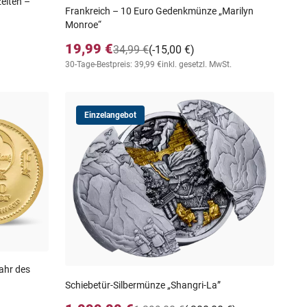
eiten –
Frankreich – 10 Euro Gedenkmünze „Marilyn
Monroe“
19,99 €
34,99 €
(-15,00 €)
30-Tage-Bestpreis: 39,99 €
inkl. gesetzl. MwSt.
Einzelangebot
ahr des
Schiebetür-Silbermünze „Shangri-La”