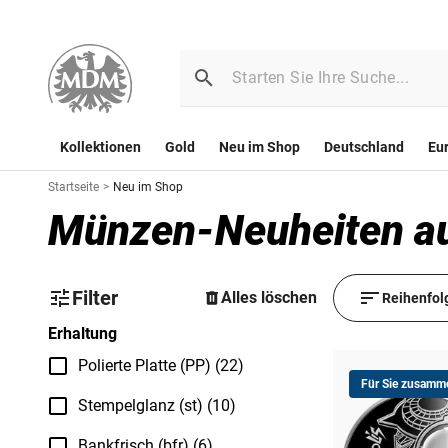
Kollektionen
Gold
Neu im Shop
Deutschland
Eu
Startseite
>
Neu im Shop
Münzen-Neuheiten aus
Filter
Alles löschen
Reihenfol
Erhaltung
Polierte Platte (PP) (22)
Für Sie zusamme
Stempelglanz (st) (10)
Bankfrisch (bfr) (6)