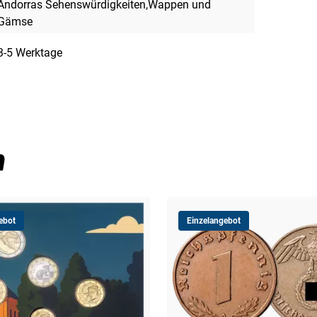
Andorras Sehenswürdigkeiten,Wappen und
Gämse
3-5 Werktage
n
ebot
Einzelangebot