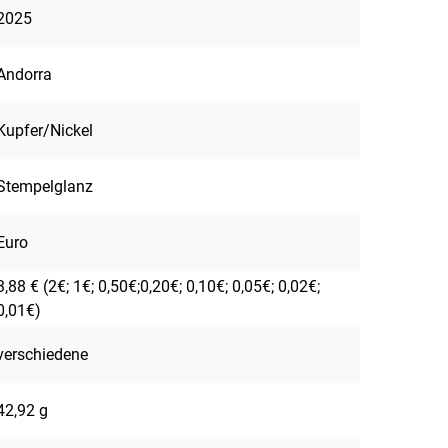
2025
Andorra
Kupfer/Nickel
Stempelglanz
Euro
3,88 € (2€; 1€; 0,50€;0,20€; 0,10€; 0,05€; 0,02€;
0,01€)
verschiedene
42,92 g