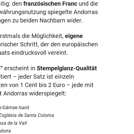
itig: den
französischen Franc
und die
elwährungsnutzung spiegelte Andorras
ungen zu beiden Nachbarn wider.
erstmals die Möglichkeit,
eigene
ischer Schritt, der den europäischen
ts eindrucksvoll vereint.
“
erscheint in
Stempelglanz-Qualität
tiert – jeder Satz ist einzeln
en von 1 Cent bis 2 Euro – jede mit
t Andorras widerspiegelt:
en-Gämse
Isard
Església de Santa Coloma
sa de la Vall
ndorra