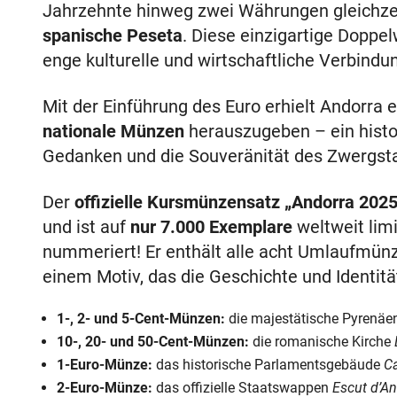
Jahrzehnte hinweg zwei Währungen gleichze
spanische Peseta
. Diese einzigartige Dopp
enge kulturelle und wirtschaftliche Verbind
Mit der Einführung des Euro erhielt Andorra 
nationale Münzen
herauszugeben – ein histor
Gedanken und die Souveränität des Zwergstaa
Der
offizielle Kursmünzensatz „Andorra 2025
und ist auf
nur 7.000 Exemplare
weltweit limi
nummeriert! Er enthält alle acht Umlaufmünz
einem Motiv, das die Geschichte und Identitä
1-, 2- und 5-Cent-Münzen:
die majestätische Pyrenä
10-, 20- und 50-Cent-Münzen:
die romanische Kirche
1-Euro-Münze:
das historische Parlamentsgebäude
Ca
2-Euro-Münze:
das offizielle Staatswappen
Escut d’A