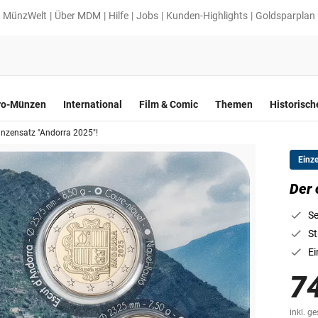
MünzWelt
Über MDM
Hilfe
Jobs
Kunden-Highlights
Goldsparplan
ro-Münzen
International
Film & Comic
Themen
Historisc
münzensatz "Andorra 2025"!
Einz
Der 
Se
St
Ei
7
inkl. g