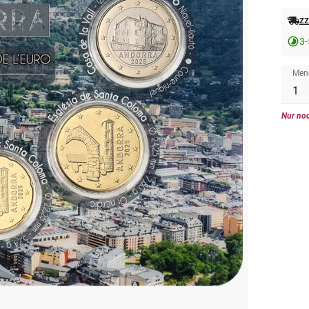
zz
3-
Men
Nur noc