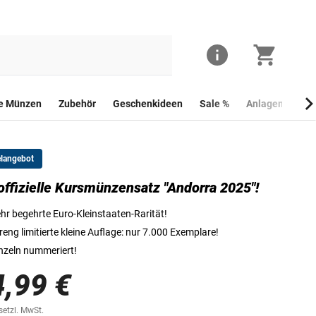
he Münzen
Zubehör
Geschenkideen
Sale %
Anlagemünzen
elangebot
offizielle Kursmünzensatz "Andorra 2025"!
Rückseite des Kursmünzensatzes "Andorra 2026"
hr begehrte Euro-Kleinstaaten-Rarität!
reng limitierte kleine Auflage: nur 7.000 Exemplare!
nzeln nummeriert!
4,99 €
esetzl. MwSt.