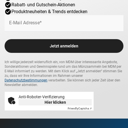
Rabatt- und Gutschein-Aktionen
Eine Münze des Alltags: Tauchen Sie ein in das Leben
Produktneuheiten & Trends entdecken
im alten Rom!
E-Mail Adresse*
Mit dem As aus den Jahren 41–54 n. Chr. können Sie jetzt
eine
fast 2.000 Jahre alte Original-Münze
von Kaiser
Claudius besitzen. Das Porträt des Imperators ist auf der
Vorderseite zu sehen. Im alten Rom war der As die
Jetzt anmelden
wichtigste Umlaufmünze für das einfache Volk,
mit dem
es die Dinge des alltäglichen Bedarfs bezahlte. So kostete
Ich willige jederzeit widerruflich ein, von MDM über interessante Angebote,
z. B. 1 Liter Wein 4 Asse, ein Laib Brot 8 Asse oder eine
Sonderaktionen und Gewinnspiele rund um das Münzsammeln bei MDM per
grobe Tunika 60 Asse, während ein einfacher Arbeiter ca. 3
E-Mail informiert zu werden. Mit dem Klick auf „Jetzt anmelden“ stimmen Sie
zu, dass wir Ihre Informationen im Rahmen unserer
bis 5 Asse pro Tag verdiente, ein Handwerker 5 bis 15
Datenschutzbestimmungen
verarbeiten. Sie können sich jeder Zeit über den
Asse.
Newsletter abmelden.
Jede Münze ist ein
von Hand geschlagenes Unikat.
Anti-Roboter-Verifizierung
Hier klicken
Deshalb kann die gelieferte Münze von der gezeigten
Friendly
Captcha ⇗
abweichen.