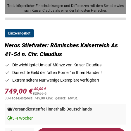
Trotz körperlicher Einschränkungen und Differenzen mit dem Senat erwies
sich Kaiser Cladius als einer der fähigsten Herrscher.
Einzelangebot
Neros Stiefvater: Römisches Kaiserreich As
41-54 n. Chr. Claudius
Die wichtigste Umlauf-Münze von Kaiser Claudius!
Das echte Geld der "alten Römer" in Ihren Händen!
Extrem selten! Nur wenige Exemplare verfügbar!
-80,00 €
749,00 €
829,00 €
30-Tage-Bestpreis: 749,00 €
inkl. gesetzl. MwSt.
Versandkostenfrei innerhalb Deutschlands
3-4 Wochen