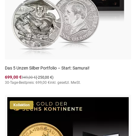
Das 5 Unzen Silber Portfolio – Start: Samurai!
699,00 €
949,00 €
(-250,00 €)
30-Tage-Bestpreis: 699,00 €
inkl. gesetzl. MwSt.
Kollektion