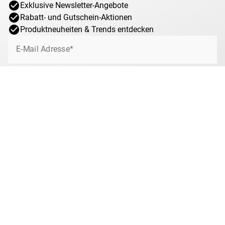
Exklusive Newsletter-Angebote
Rabatt- und Gutschein-Aktionen
Produktneuheiten & Trends entdecken
E-Mail Adresse*
Jetzt anmelden
Ich willige jederzeit widerruflich ein, von MDM über interessante Angebote,
Sonderaktionen und Gewinnspiele rund um das Münzsammeln bei MDM per
E-Mail informiert zu werden. Mit dem Klick auf „Jetzt anmelden“ stimmen Sie
zu, dass wir Ihre Informationen im Rahmen unserer
Datenschutzbestimmungen
verarbeiten. Sie können sich jeder Zeit über den
Newsletter abmelden.
Anti-Roboter-Verifizierung
Hier klicken
Friendly
Captcha ⇗