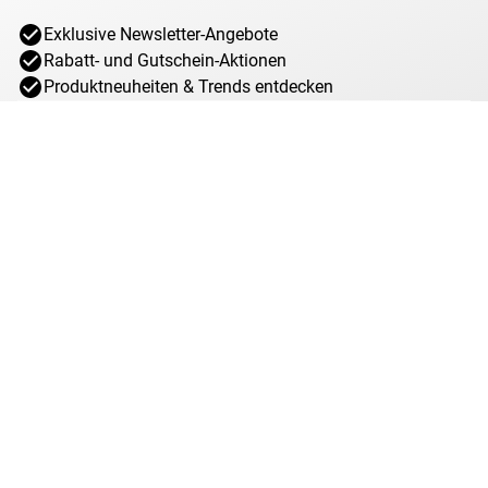
Das Beste dabei: Ihre Münzen können, anders als bei
Exklusive Newsletter-Angebote
anderen Aufbewahrungen, im Original-Etui aufbewahrt
Rabatt- und Gutschein-Aktionen
werden!
Produktneuheiten & Trends entdecken
Die Lieferung erfolgt ohne Inhalt.
E-Mail Adresse*
Jetzt anmelden
Ich willige jederzeit widerruflich ein, von MDM über interessante Angebote,
Sonderaktionen und Gewinnspiele rund um das Münzsammeln bei MDM per
E-Mail informiert zu werden. Mit dem Klick auf „Jetzt anmelden“ stimmen Sie
zu, dass wir Ihre Informationen im Rahmen unserer
Datenschutzbestimmungen
verarbeiten. Sie können sich jeder Zeit über den
Newsletter abmelden.
Anti-Roboter-Verifizierung
Hier klicken
Friendly
Captcha ⇗