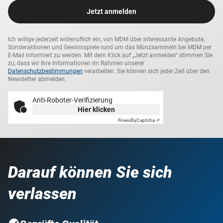
Jetzt anmelden
Ich willige jederzeit widerruflich ein, von MDM über interessante Angebote,
Sonderaktionen und Gewinnspiele rund um das Münzsammeln bei MDM per
E-Mail informiert zu werden. Mit dem Klick auf „Jetzt anmelden“ stimmen Sie
zu, dass wir Ihre Informationen im Rahmen unserer
Datenschutzbestimmungen
verarbeiten. Sie können sich jeder Zeit über den
Newsletter abmelden.
Anti-Roboter-Verifizierung
Hier klicken
Friendly
Captcha ⇗
Darauf können Sie sich
verlassen