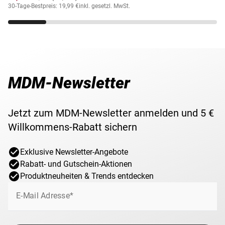
Zertifikat und englisches Begleitblatt.
30-Tage-Bestpreis: 19,99 €
inkl. gesetzl. MwSt.
Gewicht
9,4 g
Motiv
Queen Victoria
MDM-Newsletter
Lieferzeit
3-5 Werktage
Jetzt zum MDM-Newsletter anmelden und 5 €
Willkommens-Rabatt sichern
Exklusive Newsletter-Angebote
Rabatt- und Gutschein-Aktionen
Produktneuheiten & Trends entdecken
E-Mail Adresse*