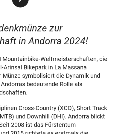
edenkmünze zur
aft in Andorra 2024!
CI Mountainbike-Weltmeisterschaften, die
l-Arinsal Bikepark in La Massana
er Münze symbolisiert die Dynamik und
n Andorras bedeutende Rolle als
dschaften.
plinen Cross-Country (XCO), Short Track
MTB) und Downhill (DHI). Andorra blickt
 Seit 2008 ist das Fürstentum
nd 2015 richtete es erstmals die