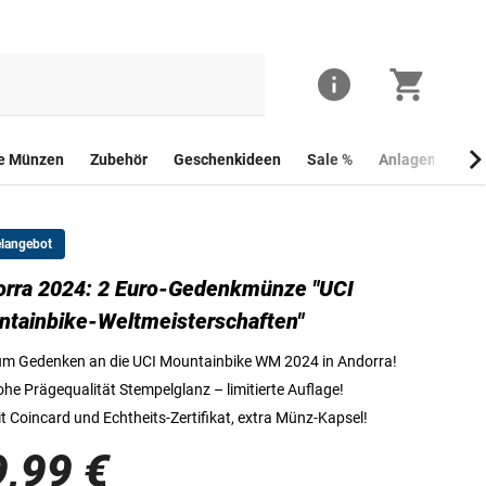
he Münzen
Zubehör
Geschenkideen
Sale %
Anlagemünzen
elangebot
rra 2024: 2 Euro-Gedenkmünze "UCI
Die Vorderseite der 2 Euro-Gedenkmünze "Mountainbike Weltmeisterschaf
tainbike-Weltmeisterschaften"
m Gedenken an die UCI Mountainbike WM 2024 in Andorra!
he Prägequalität Stempelglanz – limitierte Auflage!
t Coincard und Echtheits-Zertifikat, extra Münz-Kapsel!
9,99 €