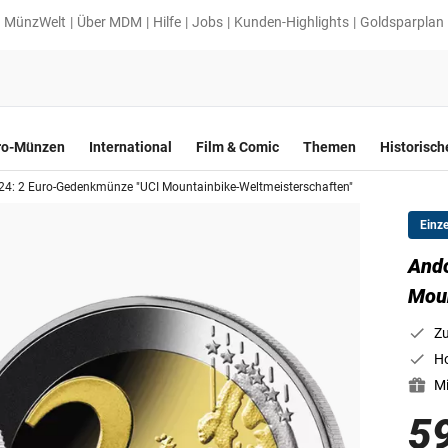
MünzWelt
Über MDM
Hilfe
Jobs
Kunden-Highlights
Goldsparplan
ro-Münzen
International
Film & Comic
Themen
Historisc
24: 2 Euro-Gedenkmünze "UCI Mountainbike-Weltmeisterschaften"
Einz
Ando
Moun
Zu
Ho
Mi
5