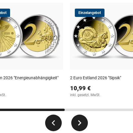
ebot
Einzelangebot
en 2026 "Energieunabhängigkeit"
2 Euro Estland 2026 "Sipsik"
10,99 €
wSt.
inkl. gesetzl. MwSt.