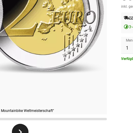
inkl. g
zz
3
Men
Verfüg
 Mountainbike Weltmeisterschaft"