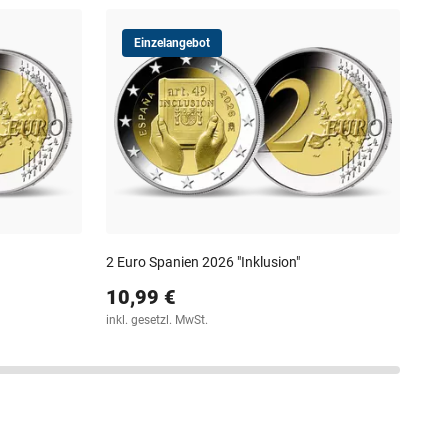
Einzelangebot
2 o
Fra
5,
30-T
2 Euro Spanien 2026 "Inklusion"
10,99 €
inkl. gesetzl. MwSt.