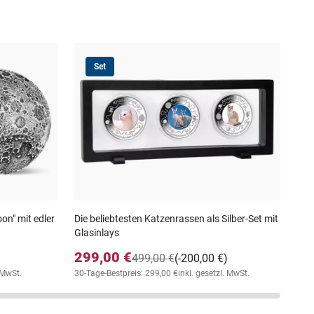
Set
Ged
20
19
30-T
on" mit edler
Die beliebtesten Katzenrassen als Silber-Set mit
Glasinlays
299,00 €
499,00 €
(-200,00 €)
. MwSt.
30-Tage-Bestpreis: 299,00 €
inkl. gesetzl. MwSt.