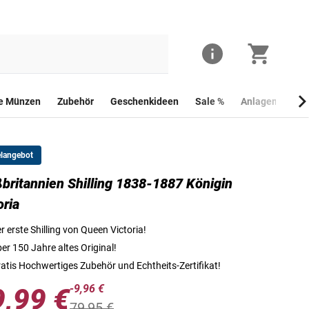
he Münzen
Zubehör
Geschenkideen
Sale %
Anlagemünzen
elangebot
britannien Shilling 1838-1887 Königin
Die Vorderseite des Shillings von Queen Victoria
oria
r erste Shilling von Queen Victoria!
er 150 Jahre altes Original!
atis Hochwertiges Zubehör und Echtheits-Zertifikat!
-9,96 €
9,99 €
79,95 €