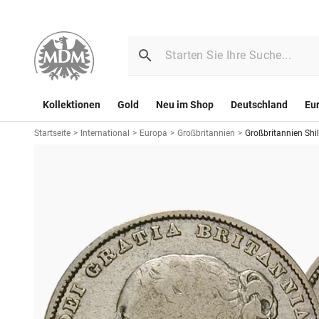
Kollektionen
Gold
Neu im Shop
Deutschland
Eu
Startseite
>
International
>
Europa
>
Großbritannien
>
Großbritannien Shi