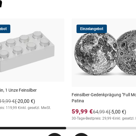
n
ebot
Einzelangebot
in, 1 Unze Feinsilber
Feinsilber-Gedenkprägung "Full Mo
Patina
19,99 €
(-20,00 €)
eis: 119,99 €
inkl. gesetzl. MwSt.
59,99 €
64,99 €
(-5,00 €)
30-Tage-Bestpreis: 29,99 €
inkl. gesetzl