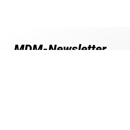
MDM-Newsletter
Jetzt zum MDM-Newsletter anmelden und 5
sichern
Exklusive Newsletter-Angebote
Rabatt- und Gutschein-Aktionen
Produktneuheiten & Trends entdecken