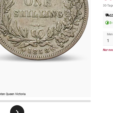
30-Tage
zz
3-
Men
Nur noc
ebten Queen Victoria