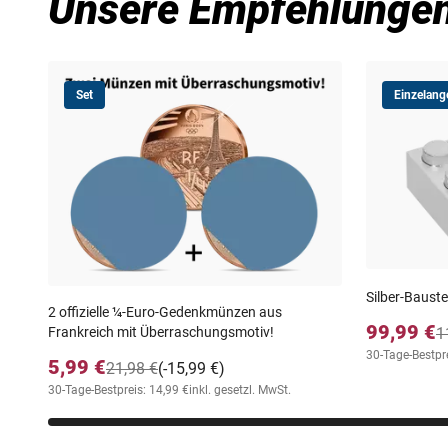
Unsere Empfehlunge
Set
Einzelang
Silber-Bauste
2 offizielle ¼‑Euro‑Gedenkmünzen aus
99,99 €
Frankreich mit Überraschungsmotiv!
1
30-Tage-Bestpr
5,99 €
21,98 €
(-15,99 €)
30-Tage-Bestpreis: 14,99 €
inkl. gesetzl. MwSt.