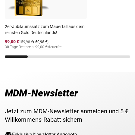
Goldbarren für 30 Tage zur Ansicht und können diese(n) in
Gewicht
0,155 g (1/200 Unze)
dieser Zeit garantiert zurückgeben.
✓
Immer die beste Qualität
! Durch unsere langjährige
Lieferzeit
3-5 Werktage
2er-Jubiläumssatz zum Mauerfall aus dem
Expertise und vertrauensvolle Zusammenarbeit mit
reinsten Gold Deutschlands!
Prägestätten weltweit, stellen wir sicher, dass unsere
99,00 €
Produkte immer den höchsten Qualitätsmaßstäben
159,98 €
(-60,98 €)
30-Tage-Bestpreis: 99,00 €
steuerfrei
entsprechen.
MDM-Newsletter
Jetzt zum MDM-Newsletter anmelden und 5 €
Willkommens-Rabatt sichern
Exklusive Newsletter-Angebote