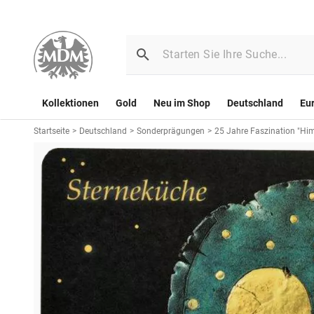
Kollektionen
Gold
Neu im Shop
Deutschland
Eu
Startseite
>
Deutschland
>
Sonderprägungen
>
25 Jahre Faszination "Hi