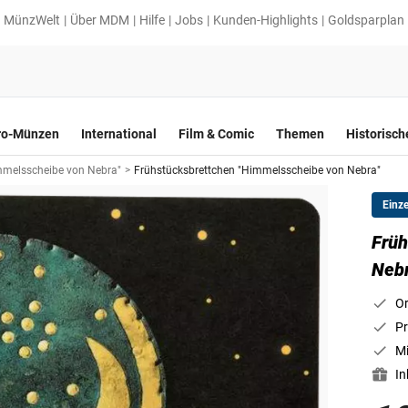
MünzWelt
Über MDM
Hilfe
Jobs
Kunden-Highlights
Goldsparplan
ro-Münzen
International
Film & Comic
Themen
Historisc
mmelsscheibe von Nebra"
>
Frühstücksbrettchen "Himmelsscheibe von Nebra"
Einz
Früh
Nebr
Or
Pr
Mi
In