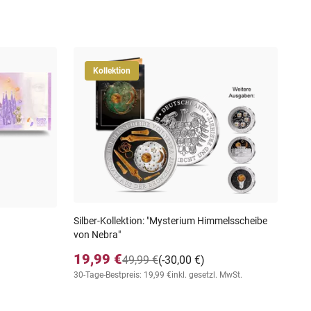
Kollektion
0 E
9,
inkl
Silber-Kollektion: "Mysterium Himmelsscheibe
von Nebra"
19,99 €
49,99 €
(-30,00 €)
30-Tage-Bestpreis: 19,99 €
inkl. gesetzl. MwSt.