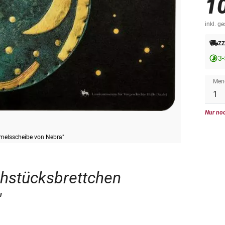
1
inkl. g
zz
3-
Men
Nur noc
melsscheibe von Nebra"
ühstücksbrettchen
"