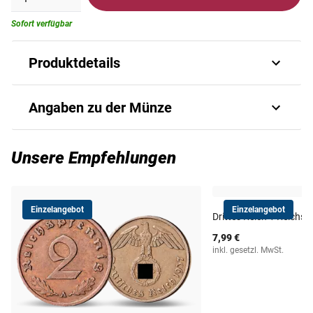
Sofort verfügbar
Produktdetails
Die erste 10-Reichspfennig-Münze des
Angaben zu der Münze
Dritten Reichs
Diese
Art.-Nr.
über 80 Jahre alte Original-Münze
328340260
zu 10
Unsere Empfehlungen
Reichspfennig wurde 1936-1939 aus Kupfer geprägt. Sie
hat einen Durchmesser von 21,0 mm und wiegt 4,0 g.
Ausgabejahr
1936 – 1939
Sichern Sie sich Ihr Exemplar, solange der geringe Vorrat
Einzelangebot
Einzelangebot
reicht!
Gratis dazu
erhalten Sie eine
schützende Kapsel
Drittes Reich 1 Reichs
Ausgabeland
Drittes Reich
sowie ein
Echtheitszertifikat
.
7,99 €
inkl. gesetzl. MwSt.
Material
Kupfer
Prägequalität /
sehr schön