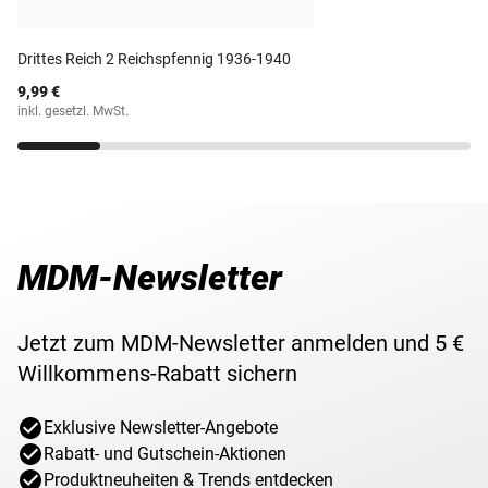
Erhaltung
Nennwert
10 Reichspfennig
Drittes Reich 2 Reichspfennig 1936-1940
9,99 €
Maße
21,0 mm
inkl. gesetzl. MwSt.
Gewicht
4,0 g
Wert, Eichenlaub,
Motiv
Reichsadler, Jahr
MDM-Newsletter
Lieferzeit
3-5 Werktage
Jetzt zum MDM-Newsletter anmelden und 5 €
Willkommens-Rabatt sichern
Exklusive Newsletter-Angebote
Rabatt- und Gutschein-Aktionen
Produktneuheiten & Trends entdecken