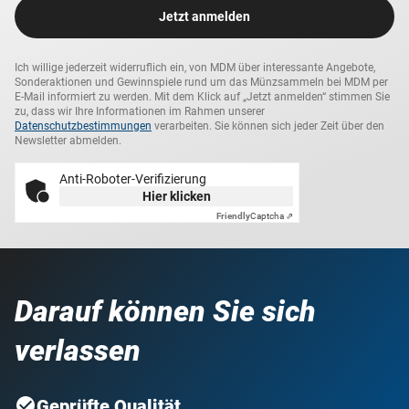
Jetzt anmelden
Ich willige jederzeit widerruflich ein, von MDM über interessante Angebote,
Sonderaktionen und Gewinnspiele rund um das Münzsammeln bei MDM per
E-Mail informiert zu werden. Mit dem Klick auf „Jetzt anmelden“ stimmen Sie
zu, dass wir Ihre Informationen im Rahmen unserer
Datenschutzbestimmungen
verarbeiten. Sie können sich jeder Zeit über den
Newsletter abmelden.
Anti-Roboter-Verifizierung
Hier klicken
Friendly
Captcha ⇗
Darauf können Sie sich
verlassen
Geprüfte Qualität