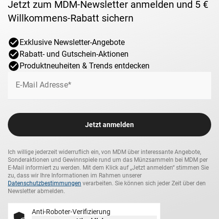
Jetzt zum MDM-Newsletter anmelden und 5 €
Willkommens-Rabatt sichern
Exklusive Newsletter-Angebote
Rabatt- und Gutschein-Aktionen
Produktneuheiten & Trends entdecken
E-Mail Adresse*
Jetzt anmelden
Ich willige jederzeit widerruflich ein, von MDM über interessante Angebote,
Sonderaktionen und Gewinnspiele rund um das Münzsammeln bei MDM per
E-Mail informiert zu werden. Mit dem Klick auf „Jetzt anmelden“ stimmen Sie
zu, dass wir Ihre Informationen im Rahmen unserer
Datenschutzbestimmungen
verarbeiten. Sie können sich jeder Zeit über den
Newsletter abmelden.
Anti-Roboter-Verifizierung