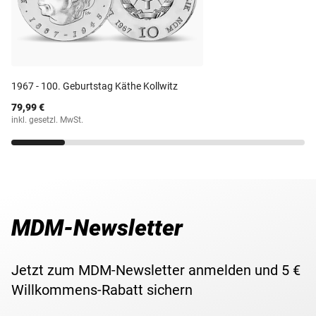
(Kupfer/Nickel/Zinn)
Prägestätte
VEB Münze der DDR
Prägequalität /
Stempelglanz
Erhaltung
1967 - 100. Geburtstag Käthe Kollwitz
79,99 €
Währung
Mark
inkl. gesetzl. MwSt.
Maße
29 mm
Gewicht
9,60 g
MDM-Newsletter
Lieferzeit
3-5 Werktage
Jetzt zum MDM-Newsletter anmelden und 5 €
Willkommens-Rabatt sichern