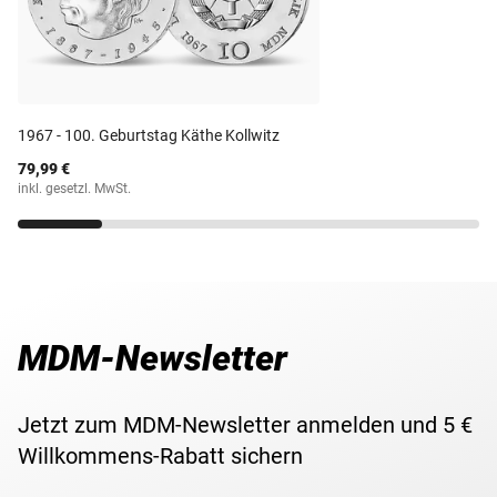
(Kupfer/Nickel/Zinn)
produzierenden Gesellschaft bis heute Bedeutung hat.
Prägestätte
VEB Münze der DDR
Prägequalität /
Stempelglanz
Erhaltung
1967 - 100. Geburtstag Käthe Kollwitz
79,99 €
Währung
Mark
inkl. gesetzl. MwSt.
Maße
33 mm
Gewicht
15,00 g
MDM-Newsletter
Lieferzeit
3-5 Werktage
Jetzt zum MDM-Newsletter anmelden und 5 €
Willkommens-Rabatt sichern