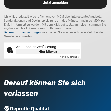
Jetzt anmelden
Ich willige jederzeit widerruflich ein, von MDM über interessante Angebote,
Sonderaktionen und Gewinnspiele rund um das Münzsammeln bei MDM per
E-Mail informiert zu werden. Mit dem Klick auf „Jetzt anmelden“ stimmen Sie
zu, dass wir Ihre Informationen im Rahmen unserer
Datenschutzbestimmungen
verarbeiten. Sie können sich jeder Zeit über den
Newsletter abmelden.
Anti-Roboter-Verifizierung
Hier klicken
Friendly
Captcha ⇗
Darauf können Sie sich
verlassen
Geprüfte Qualität