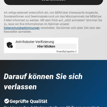
„Entschlüsseln” Sie Ihr persönliches Exemplar und sichern
Sie sich dieses streng limitierte Silber-Highlight, bevor es
Ich willige jederzeit widerruflich ein, von MDM über interessante Angebote,
restlos vergriffen ist.
Sonderaktionen und Gewinnspiele rund um das Münzsammeln bei MDM per
E-Mail informiert zu werden. Mit dem Klick auf „Jetzt anmelden“ stimmen Sie
zu, dass wir Ihre Informationen im Rahmen unserer
Datenschutzbestimmungen
verarbeiten. Sie können sich jeder Zeit über den
Newsletter abmelden.
Anti-Roboter-Verifizierung
Hier klicken
Friendly
Captcha ⇗
Darauf können Sie sich
verlassen
Geprüfte Qualität