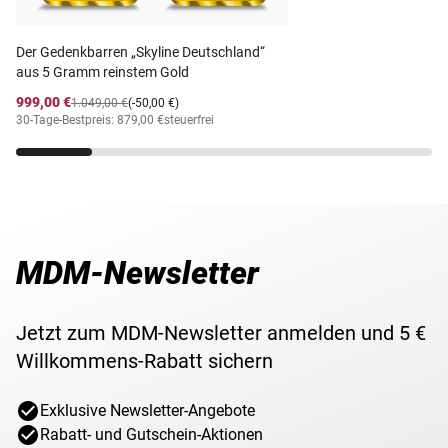
✓
Massives Gold (585/1000)!
✓
Höchste Prägequalität Spiegelglanz!
Motiv
Bergbau im Ruhrgebiet
Der Gedenkbarren „Skyline Deutschland“
✓
Streng limitiert: nur 1.000 Ausgaben!
aus 5 Gramm reinstem Gold
Lieferzeit
3-5 Werktage
999,00 €
1.049,00 €
(-50,00 €)
30-Tage-Bestpreis: 879,00 €
steuerfrei
MDM-Newsletter
Jetzt zum MDM-Newsletter anmelden und 5 €
Willkommens-Rabatt sichern
Exklusive Newsletter-Angebote
Rabatt- und Gutschein-Aktionen