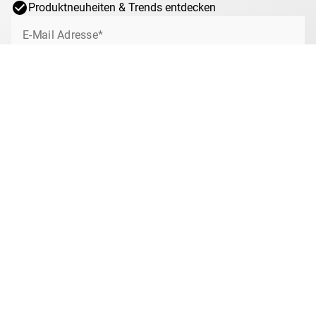
Produktneuheiten & Trends entdecken
E-Mail Adresse*
Jetzt anmelden
Ich willige jederzeit widerruflich ein, von MDM über interessante Angebote,
Sonderaktionen und Gewinnspiele rund um das Münzsammeln bei MDM per
E-Mail informiert zu werden. Mit dem Klick auf „Jetzt anmelden“ stimmen Sie
zu, dass wir Ihre Informationen im Rahmen unserer
Datenschutzbestimmungen
verarbeiten. Sie können sich jeder Zeit über den
Newsletter abmelden.
Anti-Roboter-Verifizierung
Hier klicken
Friendly
Captcha ⇗