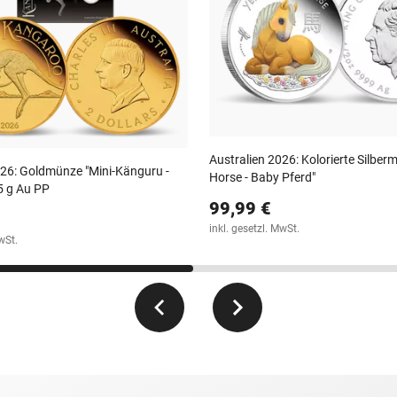
Australien 2026: Kolorierte Silbe
026: Goldmünze "Mini-Känguru -
Horse - Baby Pferd"
,5 g Au PP
99,99 €
inkl. gesetzl. MwSt.
wSt.