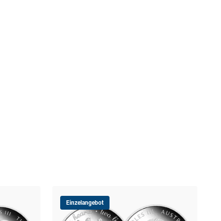
Einzelangebot
10-
Übe