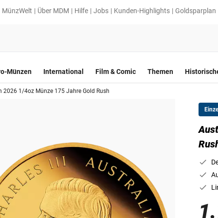
MünzWelt
Über MDM
Hilfe
Jobs
Kunden-Highlights
Goldsparplan
ro-Münzen
International
Film & Comic
Themen
Historisc
en 2026 1/4oz Münze 175 Jahre Gold Rush
Einz
Aust
Rus
De
Au
Li
1