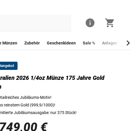
he Münzen
Zubehör
Geschenkideen
Sale %
Anlagemünzen
elangebot
ralien 2026 1/4oz Münze 175 Jahre Gold
Vorderseite der 1/4oz Goldmünze "175 Jahre Gold Rush"
h
tailreiches Jubiläums-Motiv!
s reinstem Gold (999,9/1000)!
mitierte Jubiläumsausgabe: nur 375 Stück!
.749,00 €