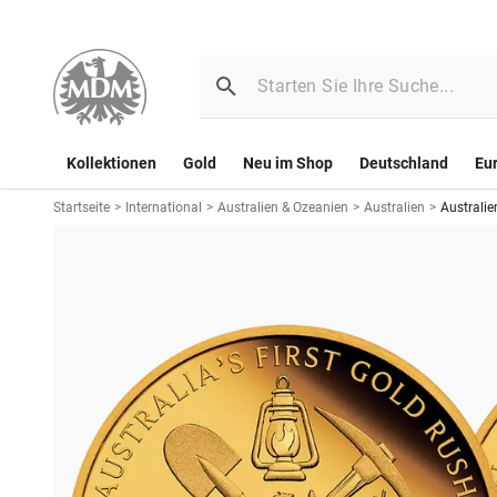
Kollektionen
Gold
Neu im Shop
Deutschland
Eu
Startseite
>
International
>
Australien & Ozeanien
>
Australien
>
Australi