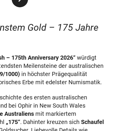
einstem Gold – 175 Jahre
sh – 175th Anniversary 2026“
würdigt
tendsten Meilensteine der australischen
,9/1000)
in höchster Prägequalität
torisches Erbe mit edelster Numismatik.
eschichte des ersten australischen
und bei Ophir in New South Wales
e Australiens
mit markiertem
ahl
„175“
. Dahinter kreuzen sich
Schaufel
Goldsucher. Liebevolle Details wie