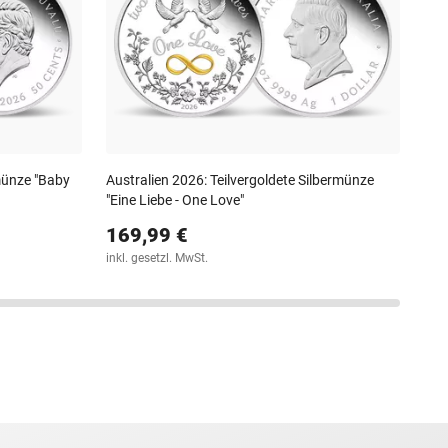
18
30-T
rmünze "Baby
Australien 2026: Teilvergoldete Silbermünze
"Eine Liebe - One Love"
169,99 €
inkl. gesetzl. MwSt.