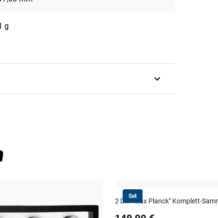
1 g
3-5 Werktage
ratis-Zubehör:
erhalten Sie ein
Echtheits-Zertifikat
als
n