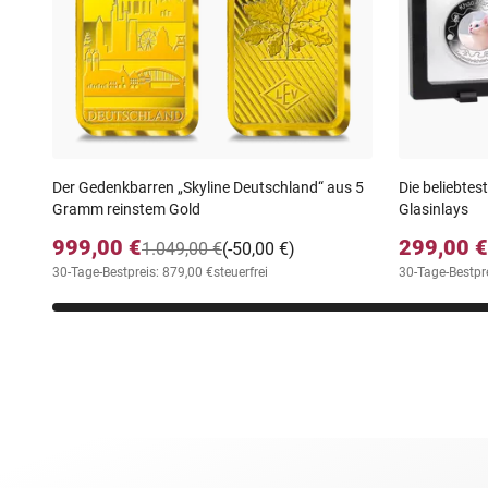
Einzelangebot
Set
Der Gedenkbarren „Skyline Deutschland“ aus 5
Die beliebtes
Gramm reinstem Gold
Glasinlays
999,00 €
299,00 €
1.049,00 €
(-50,00 €)
30-Tage-Bestpreis: 879,00 €
steuerfrei
30-Tage-Bestpr