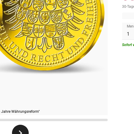
30-Tage
Ve
3-
Men
Sofort 
5 Jahre Währungsreform"