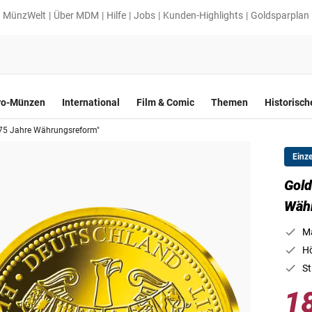
MünzWelt
Über MDM
Hilfe
Jobs
Kunden-Highlights
Goldsparplan
ro-Münzen
International
Film & Comic
Themen
Historisc
75 Jahre Währungsreform"
Einz
Gold
Wäh
Ma
Hö
St
1