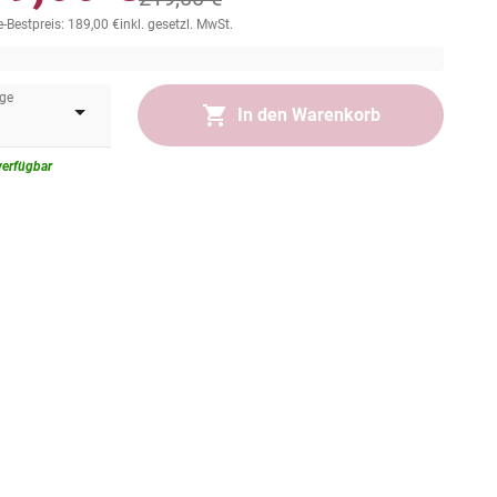
-Bestpreis: 189,00 €
inkl. gesetzl. MwSt.
rsandkostenfrei innerhalb Deutschlands
5 Werktage
ge
In den Warenkorb
verfügbar