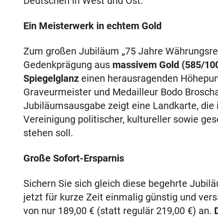
Deutschen in West und Ost.
Ein Meisterwerk in echtem Gold
Zum großen Jubiläum „75 Jahre Währungsref
Gedenkprägung aus
massivem Gold (585/10
Spiegelglanz
einen herausragenden Höhepunk
Graveurmeister und Medailleur Bodo Broschat
Jubiläumsausgabe zeigt eine Landkarte, die i
Vereinigung politischer, kultureller sowie g
stehen soll.
Große Sofort-Ersparnis
Sichern Sie sich gleich diese begehrte Jub
jetzt für kurze Zeit einmalig günstig und v
von nur
189,00 €
(statt regulär
219,00 €
) an.