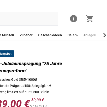
he Münzen
Zubehör
Geschenkideen
Sale %
Anlagemünzen
elangebot
-Jubiläumsprägung "75 Jahre
Die Vorderseite der Gold-Jubiläumsprägung "75 Jahre Währungs
rungsreform"
ssives Gold (585/1000)!
chste Prägequalität: Spiegelglanz!
reng limitiert auf nur 2.500 Stück!
-30,00 €
89,00 €
219,00 €