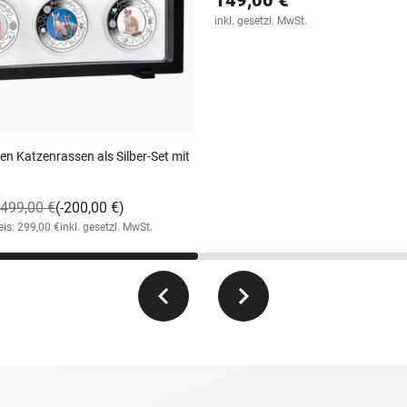
Set
2 DM "Max Planck" Komplett-Sam
149,00 €
inkl. gesetzl. MwSt.
ten Katzenrassen als Silber-Set mit
499,00 €
(-200,00 €)
eis: 299,00 €
inkl. gesetzl. MwSt.