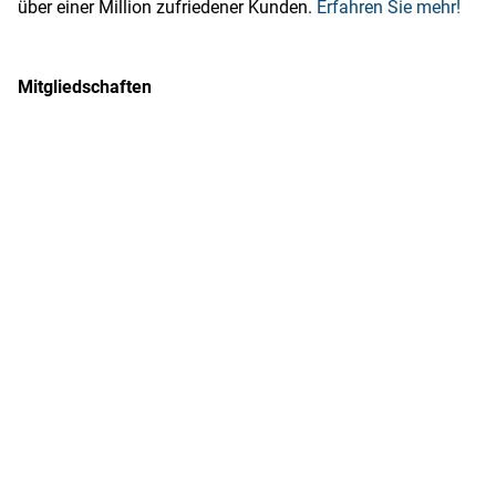
über einer Million zufriedener Kunden.
Erfahren Sie mehr!
Mitgliedschaften
MDM ist Mitglied im Bundesverband des Deutschen
Versandhandels e.V.
MDM ist Mitglied im Berufsverband des Deutschen
Münzhandels e.V.