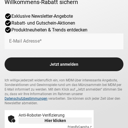
Geschichte.
Willkommens-Rabatt sichern
seriösen Quellen, mit denen wir seit Jahrzehnten
Mehr als eine Sammlung – ein Blick in eine
vertrauensvoll zusammenarbeiten – original und legal.
Exklusive Newsletter-Angebote
entscheidende Epoche
Konsequent! Kultur muss erhalten bleiben und für
Rabatt- und Gutschein-Aktionen
jedermann zugänglich sein.
Diese fünf Münzen stehen nicht nur für einzelne Jahre
Produktneuheiten & Trends entdecken
oder Herrscher. Sie stehen für eine Zeit, in der sich
E-Mail Adresse*
Geschichte veränderte – und für die Welt, in der die
Grundlagen des Christentums entstanden. Genau diese
Zeit halten Sie mit diesem Set in Ihrer Hand.
Jetzt anmelden
Solche Zusammenstellungen lassen sich nur in sehr
begrenzter Zahl realisieren – und nur selten wiederholen.
Ich willige jederzeit widerruflich ein, von MDM über interessante Angebote,
Sichern Sie sich jetzt ihr Set.
Sonderaktionen und Gewinnspiele rund um das Münzsammeln bei MDM per
E-Mail informiert zu werden. Mit dem Klick auf „Jetzt anmelden“ stimmen Sie
zu, dass wir Ihre Informationen im Rahmen unserer
Datenschutzbestimmungen
verarbeiten. Sie können sich jeder Zeit über den
Newsletter abmelden.
Anti-Roboter-Verifizierung
Hier klicken
Friendly
Captcha ⇗