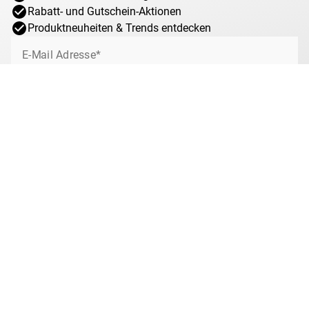
Rabatt- und Gutschein-Aktionen
Produktneuheiten & Trends entdecken
E-Mail Adresse*
Jetzt anmelden
Ich willige jederzeit widerruflich ein, von MDM über interessante Angebote,
Sonderaktionen und Gewinnspiele rund um das Münzsammeln bei MDM per
E-Mail informiert zu werden. Mit dem Klick auf „Jetzt anmelden“ stimmen Sie
zu, dass wir Ihre Informationen im Rahmen unserer
Datenschutzbestimmungen
verarbeiten. Sie können sich jeder Zeit über den
Newsletter abmelden.
Anti-Roboter-Verifizierung
Hier klicken
Friendly
Captcha ⇗